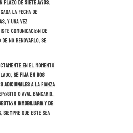
un plazo de
siete años
.
egada la fecha de
s, y una vez
xiste comunicación de
 de no renovarlo, se
rectamente en el momento
 lado,
se fija en dos
s adicionales
a la fianza
epósito o aval bancario.
estión inmobiliaria y de
r
, siempre que este sea